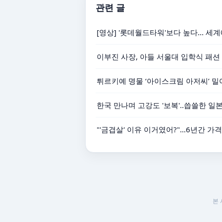
관련 글
[영상] '롯데월드타워'보다 높다... 
이부진 사장, 아들 서울대 입학식 패션 
튀르키예 명물 ‘아이스크림 아저씨’ 밀
한국 만나며 고강도 '보복'‥씁쓸한 일
"'금겹살' 이유 이거였어?"…6년간 
본