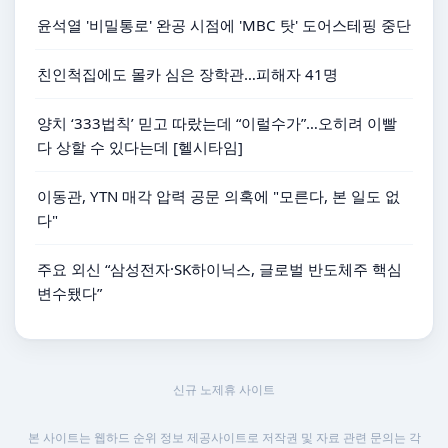
윤석열 '비밀통로' 완공 시점에 'MBC 탓' 도어스테핑 중단
친인척집에도 몰카 심은 장학관…피해자 41명
양치 ‘333법칙’ 믿고 따랐는데 “이럴수가”…오히려 이빨
다 상할 수 있다는데 [헬시타임]
이동관, YTN 매각 압력 공문 의혹에 "모른다, 본 일도 없
다"
주요 외신 “삼성전자·SK하이닉스, 글로벌 반도체주 핵심
변수됐다”
신규 노제휴 사이트
본 사이트는 웹하드 순위 정보 제공사이트로 저작권 및 자료 관련 문의는 각