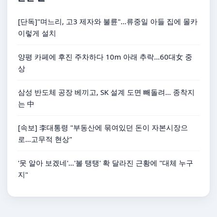
[단독]"며느리, 고3 제자와 불륜"…류중일 아들 집에 몰카
이렇게 설치
양평 카페에 후진 주차하다 10m 아래 추락…60대女 중
상
삼성 반도체 공장 베끼고, SK 설계 도면 빼돌려… 종착지
는 中
[속보] 李대통령 "부동산에 묶여있던 돈이 자본시장으
로…고무적 현상"
'못 알아 보겠네'…'볼 탱탱' 확 달라진 근황에 "대체 누구
지"