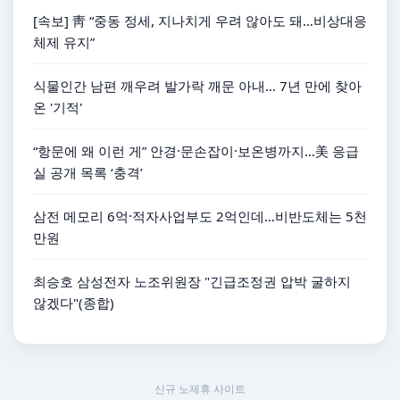
[속보] 靑 “중동 정세, 지나치게 우려 않아도 돼…비상대응
체제 유지”
식물인간 남편 깨우려 발가락 깨문 아내… 7년 만에 찾아
온 '기적'
“항문에 왜 이런 게” 안경·문손잡이·보온병까지…美 응급
실 공개 목록 ‘충격’
삼전 메모리 6억·적자사업부도 2억인데…비반도체는 5천
만원
최승호 삼성전자 노조위원장 "긴급조정권 압박 굴하지
않겠다"(종합)
신규 노제휴 사이트