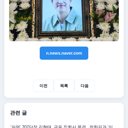
n.news.naver.com
이전
목록
다음
관련 글
'파면' 707단장 김현태, 극우 집회서 목격...전한길과 '이