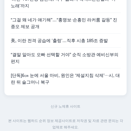
노래'까지
“그걸 왜 네가 얘기해”…“홍명보·손흥민 라커룸 갈등” 진
종오 제보 공개
美, 이란 전격 공습에 '출렁'…직후 시총 185조 증발
“결말 알아도 오빠 선택할 거야” 순직 소방관 예비신부의
편지
[단독]6㎝ 눈에 서울 마비, 원인은 ‘제설지침 삭제’···시, 대
란 뒤 슬그머니 복구
신규 노제휴 사이트
본 사이트는 웹하드 순위 정보 제공사이트로 저작권 및 자료 관련 문의는 각
업체로 해주세요.