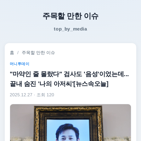
주목할 만한 이슈
top_by_media
홈
/
주목할 만한 이슈
머니투데이
"마약인 줄 몰랐다" 검사도 '음성'이었는데...
끝내 숨진 '나의 아저씨'[뉴스속오늘]
2025.12.27
· 조회 120