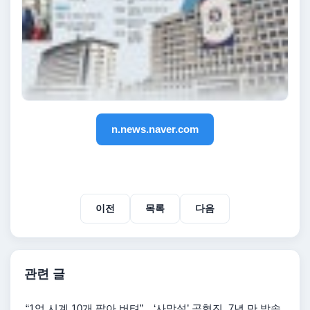
n.news.naver.com
이전
목록
다음
관련 글
“1억 시계 10개 팔아 버텨”…‘사망설’ 공형진, 7년 만 방송