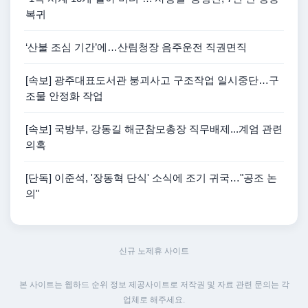
복귀
‘산불 조심 기간’에…산림청장 음주운전 직권면직
[속보] 광주대표도서관 붕괴사고 구조작업 일시중단…구
조물 안정화 작업
[속보] 국방부, 강동길 해군참모총장 직무배제...계엄 관련
의혹
[단독] 이준석, '장동혁 단식' 소식에 조기 귀국…"공조 논
의"
신규 노제휴 사이트
본 사이트는 웹하드 순위 정보 제공사이트로 저작권 및 자료 관련 문의는 각
업체로 해주세요.