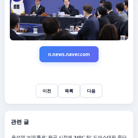
n.news.naver.com
이전
목록
다음
관련 글
윤석열 '비밀통로' 완공 시점에 'MBC 탓' 도어스테핑 중단