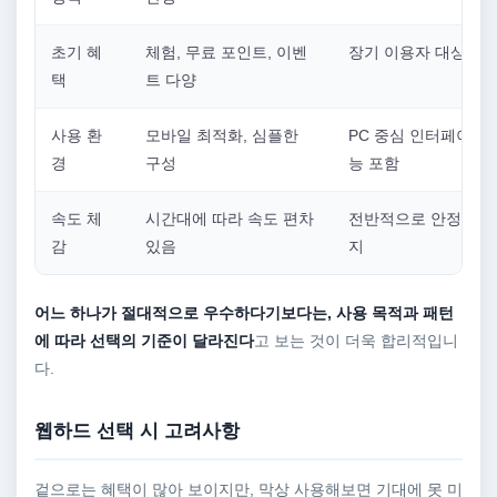
초기 혜
체험, 무료 포인트, 이벤
장기 이용자 대상 혜
택
트 다양
사용 환
모바일 최적화, 심플한
PC 중심 인터페이스,
경
구성
능 포함
속도 체
시간대에 따라 속도 편차
전반적으로 안정적인 
감
있음
지
어느 하나가 절대적으로 우수하다기보다는, 사용 목적과 패턴
에 따라 선택의 기준이 달라진다
고 보는 것이 더욱 합리적입니
다.
웹하드 선택 시 고려사항
겉으로는 혜택이 많아 보이지만, 막상 사용해보면 기대에 못 미