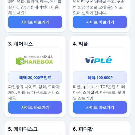
최신 영화, 드라마, 예능, 애니를
넉넉한 쿠폰 혜택을 주고, 꾸준
실시간 감상 및 내려받아 이용
히 안정적으로 오래 운영되고
해 보세요!
있어 신뢰가 갑니다.
사이트 바로가기
사이트 바로가기
3. 쉐어박스
4. 티플
혜택:20,000포인트
혜택:100,000P
파일공유 사이트, 영화, 드라마,
티플, tple.co.kr, TOP콘텐츠, 테
게임, 만화 등 다운로드 서비스
마관, 스페셜관, 다운로드, 모바
제공
일 스트리밍
사이트 바로가기
사이트 바로가기
5. 케이디스크
6. 피디팝