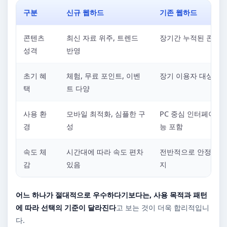
구분
신규 웹하드
기존 웹하드
콘텐츠
최신 자료 위주, 트렌드
장기간 누적된 콘텐츠
성격
반영
초기 혜
체험, 무료 포인트, 이벤
장기 이용자 대상 혜
택
트 다양
사용 환
모바일 최적화, 심플한 구
PC 중심 인터페이스,
경
성
능 포함
속도 체
시간대에 따라 속도 편차
전반적으로 안정적인 
감
있음
지
어느 하나가 절대적으로 우수하다기보다는, 사용 목적과 패턴
에 따라 선택의 기준이 달라진다
고 보는 것이 더욱 합리적입니
다.