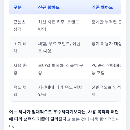
구분
신규 웹하드
기존 웹하드
콘텐츠
최신 자료 위주, 트렌드
장기간 누적된 콘텐츠
성격
반영
초기 혜
체험, 무료 포인트, 이벤
장기 이용자 대상 혜
택
트 다양
사용 환
모바일 최적화, 심플한 구
PC 중심 인터페이스,
경
성
능 포함
속도 체
시간대에 따라 속도 편차
전반적으로 안정적인 
감
있음
지
어느 하나가 절대적으로 우수하다기보다는, 사용 목적과 패턴
에 따라 선택의 기준이 달라진다
고 보는 것이 더욱 합리적입니
다.