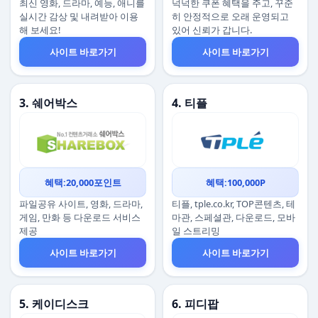
최신 영화, 드라마, 예능, 애니를
넉넉한 쿠폰 혜택을 주고, 꾸준
실시간 감상 및 내려받아 이용
히 안정적으로 오래 운영되고
해 보세요!
있어 신뢰가 갑니다.
사이트 바로가기
사이트 바로가기
3. 쉐어박스
4. 티플
혜택:20,000포인트
혜택:100,000P
파일공유 사이트, 영화, 드라마,
티플, tple.co.kr, TOP콘텐츠, 테
게임, 만화 등 다운로드 서비스
마관, 스페셜관, 다운로드, 모바
제공
일 스트리밍
사이트 바로가기
사이트 바로가기
5. 케이디스크
6. 피디팝