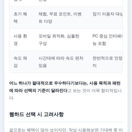
초기 혜
체험, 무료 포인트, 이벤
장기 이용자 대상 혜
택
트 다양
사용 환
모바일 최적화, 심플한
PC 중심 인터페이스,
경
구성
능 포함
속도 체
시간대에 따라 속도 편차
전반적으로 안정적인 
감
있음
지
어느 하나가 절대적으로 우수하다기보다는, 사용 목적과 패턴
에 따라 선택의 기준이 달라진다
고 보는 것이 더욱 합리적입니
다.
웹하드 선택 시 고려사항
겉으로는 혜택이 많아 보이지만, 막상 사용해보면 기대에 못 미