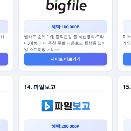
혜택:100,000P
끔해
웹하드 순위 1위, 출퇴근길 볼 최신영화,드라
미투
마,예능,애니 추천 무료 다운로드 플랫폼,모바
게임
일 스트리밍 서비스
사이트 바로가기
14. 파일보고
1
혜택:200,000P