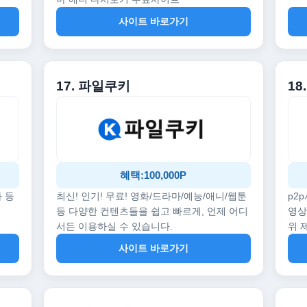
사이트 바로가기
17. 파일쿠키
18
혜택:100,000P
화 등
최신! 인기! 무료! 영화/드라마/예능/애니/웹툰
p2
등 다양한 컨텐츠들을 쉽고 빠르게, 언제 어디
영상
서든 이용하실 수 있습니다.
위 
사이트 바로가기