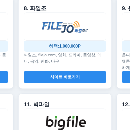
8. 파일조
9
혜택:1,000,000P
화 등
파일조, filejo.com, 영화, 드라마, 동영상, 애
온디
니, 음악, 만화, 다운
웹툰
하게
사이트 바로가기
11. 빅파일
1