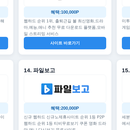
혜택:100,000P
끔해
웹하드 순위 1위, 출퇴근길 볼 최신영화,드라
미투
마,예능,애니 추천 무료 다운로드 플랫폼,모바
게임
일 스트리밍 서비스
사이트 바로가기
14. 파일보고
1
혜택:200,000P
데이
신규 웹하드 신규노제휴사이트 순위 1등 P2P
세분
웹하드 순위 1등 티비무료보기 쿠폰 영화 드라
에서
마 애니 다시보기 무료사이트