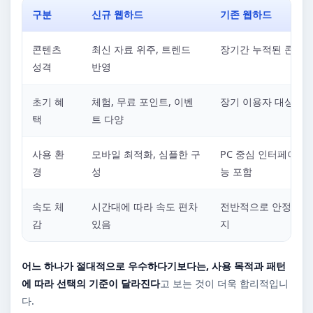
구분
신규 웹하드
기존 웹하드
콘텐츠
최신 자료 위주, 트렌드
장기간 누적된 콘텐츠
성격
반영
초기 혜
체험, 무료 포인트, 이벤
장기 이용자 대상 혜
택
트 다양
사용 환
모바일 최적화, 심플한 구
PC 중심 인터페이스,
경
성
능 포함
속도 체
시간대에 따라 속도 편차
전반적으로 안정적인 
감
있음
지
어느 하나가 절대적으로 우수하다기보다는, 사용 목적과 패턴
에 따라 선택의 기준이 달라진다
고 보는 것이 더욱 합리적입니
다.