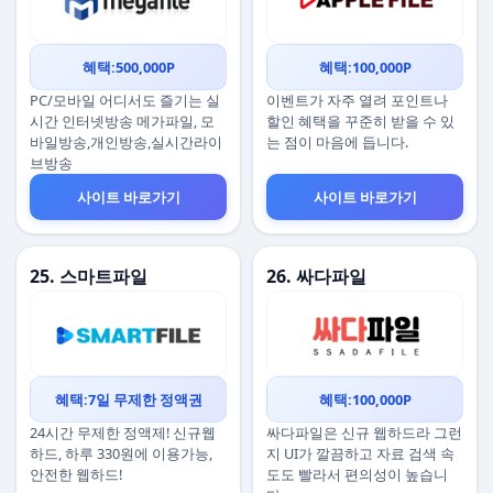
혜택:500,000P
혜택:100,000P
PC/모바일 어디서도 즐기는 실
이벤트가 자주 열려 포인트나
시간 인터넷방송 메가파일, 모
할인 혜택을 꾸준히 받을 수 있
바일방송,개인방송,실시간라이
는 점이 마음에 듭니다.
브방송
사이트 바로가기
사이트 바로가기
25. 스마트파일
26. 싸다파일
혜택:7일 무제한 정액권
혜택:100,000P
24시간 무제한 정액제! 신규웹
싸다파일은 신규 웹하드라 그런
하드, 하루 330원에 이용가능,
지 UI가 깔끔하고 자료 검색 속
안전한 웹하드!
도도 빨라서 편의성이 높습니