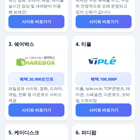
최신 영화, 드라마, 예능, 애니를
넉넉한 쿠폰 혜택을 주고, 꾸준
실시간 감상 및 내려받아 이용
히 안정적으로 오래 운영되고
해 보세요!
있어 신뢰가 갑니다.
사이트 바로가기
사이트 바로가기
3. 쉐어박스
4. 티플
혜택:20,000포인트
혜택:100,000P
파일공유 사이트, 영화, 드라마,
티플, tple.co.kr, TOP콘텐츠, 테
게임, 만화 등 다운로드 서비스
마관, 스페셜관, 다운로드, 모바
제공
일 스트리밍
사이트 바로가기
사이트 바로가기
5. 케이디스크
6. 피디팝