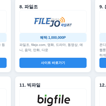
8. 파일조
9
혜택:1,000,000P
화 등
파일조, filejo.com, 영화, 드라마, 동영상, 애
온디
니, 음악, 만화, 다운
웹툰
하게
사이트 바로가기
11. 빅파일
1