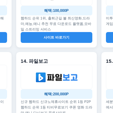
혜택:100,000P
끔해
웹하드 순위 1위, 출퇴근길 볼 최신영화,드라
미투
마,예능,애니 추천 무료 다운로드 플랫폼,모바
게임
일 스트리밍 서비스
사이트 바로가기
14. 파일보고
1
혜택:200,000P
데이
신규 웹하드 신규노제휴사이트 순위 1등 P2P
세분
웹하드 순위 1등 티비무료보기 쿠폰 영화 드라
에서
마 애니 다시보기 무료사이트