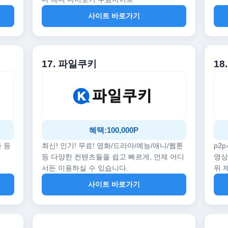
사이트 바로가기
17. 파일쿠키
18
혜택:100,000P
화 등
최신! 인기! 무료! 영화/드라마/예능/애니/웹툰
p2
등 다양한 컨텐츠들을 쉽고 빠르게, 언제 어디
영상
서든 이용하실 수 있습니다.
위 
사이트 바로가기