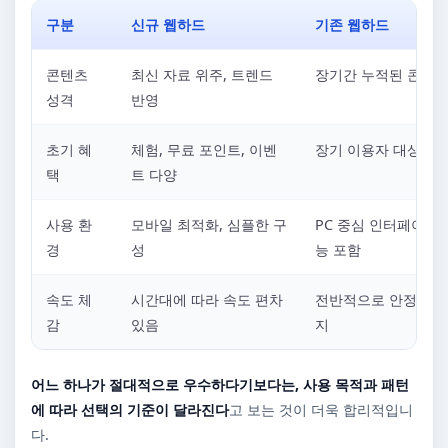
구분
신규 웹하드
기존 웹하드
콘텐츠
최신 자료 위주, 트렌드
장기간 누적된 콘텐츠
성격
반영
초기 혜
체험, 무료 포인트, 이벤
장기 이용자 대상 혜
택
트 다양
사용 환
모바일 최적화, 심플한 구
PC 중심 인터페이스,
경
성
능 포함
속도 체
시간대에 따라 속도 편차
전반적으로 안정적인 
감
있음
지
어느 하나가 절대적으로 우수하다기보다는, 사용 목적과 패턴
에 따라 선택의 기준이 달라진다
고 보는 것이 더욱 합리적입니
다.