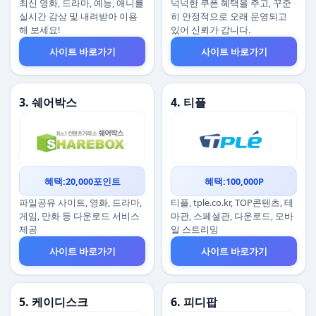
최신 영화, 드라마, 예능, 애니를
넉넉한 쿠폰 혜택을 주고, 꾸준
실시간 감상 및 내려받아 이용
히 안정적으로 오래 운영되고
해 보세요!
있어 신뢰가 갑니다.
사이트 바로가기
사이트 바로가기
3. 쉐어박스
4. 티플
혜택:20,000포인트
혜택:100,000P
파일공유 사이트, 영화, 드라마,
티플, tple.co.kr, TOP콘텐츠, 테
게임, 만화 등 다운로드 서비스
마관, 스페셜관, 다운로드, 모바
제공
일 스트리밍
사이트 바로가기
사이트 바로가기
5. 케이디스크
6. 피디팝