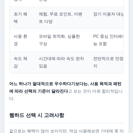
초기 혜
체험, 무료 포인트, 이벤
장기 이용자 대상 혜
택
트 다양
사용 환
모바일 최적화, 심플한
PC 중심 인터페이스,
경
구성
능 포함
속도 체
시간대에 따라 속도 편차
전반적으로 안정적인 
감
있음
지
어느 하나가 절대적으로 우수하다기보다는, 사용 목적과 패턴
에 따라 선택의 기준이 달라진다
고 보는 것이 더욱 합리적입니
다.
웹하드 선택 시 고려사항
겉으로는 혜택이 많아 보이지만, 막상 사용해보면 기대에 못 미