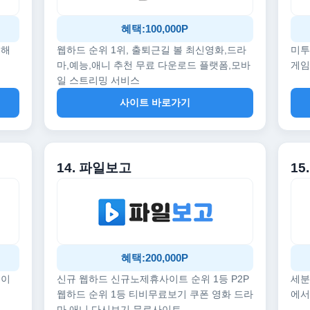
혜택:100,000P
끔해
웹하드 순위 1위, 출퇴근길 볼 최신영화,드라
미투
마,예능,애니 추천 무료 다운로드 플랫폼,모바
게임
일 스트리밍 서비스
사이트 바로가기
14. 파일보고
1
혜택:200,000P
데이
신규 웹하드 신규노제휴사이트 순위 1등 P2P
세분
웹하드 순위 1등 티비무료보기 쿠폰 영화 드라
에서
마 애니 다시보기 무료사이트