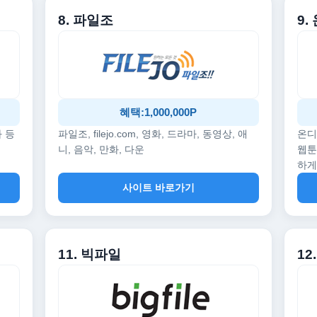
8. 파일조
9
혜택:1,000,000P
화 등
파일조, filejo.com, 영화, 드라마, 동영상, 애
온디
니, 음악, 만화, 다운
웹툰
하게
사이트 바로가기
11. 빅파일
1