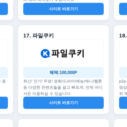
사이트 바로가기
17. 파일쿠키
18
혜택:100,000P
화 등
최신! 인기! 무료! 영화/드라마/예능/애니/웹툰
p2
등 다양한 컨텐츠들을 쉽고 빠르게, 언제 어디
영상
서든 이용하실 수 있습니다.
위 
사이트 바로가기