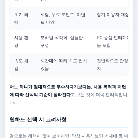
초기 혜
체험, 무료 포인트, 이벤
장기 이용자 대상 혜
택
트 다양
사용 환
모바일 최적화, 심플한
PC 중심 인터페이스,
경
구성
능 포함
속도 체
시간대에 따라 속도 편차
전반적으로 안정적인 
감
있음
지
어느 하나가 절대적으로 우수하다기보다는, 사용 목적과 패턴
에 따라 선택의 기준이 달라진다
고 보는 것이 더욱 합리적입니
다.
웹하드 선택 시 고려사항
겉으로는 혜택이 많아 보이지만, 막상 사용해보면 기대에 못 미