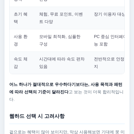
초기 혜
체험, 무료 포인트, 이벤
장기 이용자 대상 혜
택
트 다양
사용 환
모바일 최적화, 심플한
PC 중심 인터페이스,
경
구성
능 포함
속도 체
시간대에 따라 속도 편차
전반적으로 안정적인 
감
있음
지
어느 하나가 절대적으로 우수하다기보다는, 사용 목적과 패턴
에 따라 선택의 기준이 달라진다
고 보는 것이 더욱 합리적입니
다.
웹하드 선택 시 고려사항
겉으로는 혜택이 많아 보이지만, 막상 사용해보면 기대에 못 미