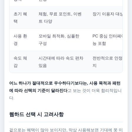
초기 혜
체험, 무료 포인트, 이벤
장기 이용자 대상 혜
택
트 다양
사용 환
모바일 최적화, 심플한
PC 중심 인터페이스,
경
구성
능 포함
속도 체
시간대에 따라 속도 편차
전반적으로 안정적인 
감
있음
지
어느 하나가 절대적으로 우수하다기보다는, 사용 목적과 패턴
에 따라 선택의 기준이 달라진다
고 보는 것이 더욱 합리적입니
다.
웹하드 선택 시 고려사항
겉으로는 혜택이 많아 보이지만, 막상 사용해보면 기대에 못 미