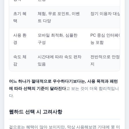
초기 혜
체험, 무료 포인트, 이벤
장기 이용자 대상 혜
택
트 다양
사용 환
모바일 최적화, 심플한
PC 중심 인터페이스,
경
구성
능 포함
속도 체
시간대에 따라 속도 편차
전반적으로 안정적인 
감
있음
지
어느 하나가 절대적으로 우수하다기보다는, 사용 목적과 패턴
에 따라 선택의 기준이 달라진다
고 보는 것이 더욱 합리적입니
다.
웹하드 선택 시 고려사항
겉으로는 혜택이 많아 보이지만, 막상 사용해보면 기대에 못 미