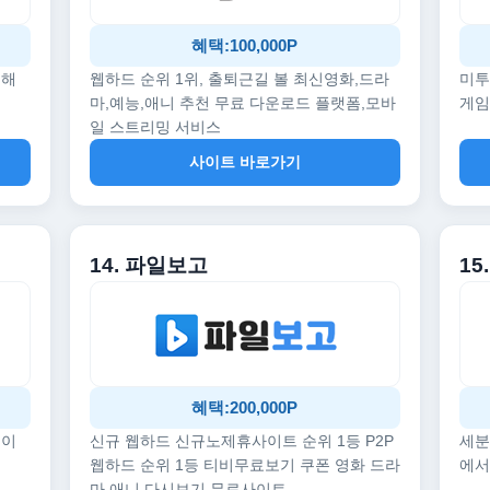
혜택:100,000P
끔해
웹하드 순위 1위, 출퇴근길 볼 최신영화,드라
미투
마,예능,애니 추천 무료 다운로드 플랫폼,모바
게임
일 스트리밍 서비스
사이트 바로가기
14. 파일보고
1
혜택:200,000P
데이
신규 웹하드 신규노제휴사이트 순위 1등 P2P
세분
웹하드 순위 1등 티비무료보기 쿠폰 영화 드라
에서
마 애니 다시보기 무료사이트