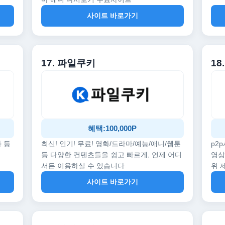
사이트 바로가기
17. 파일쿠키
18
혜택:100,000P
화 등
최신! 인기! 무료! 영화/드라마/예능/애니/웹툰
p2
등 다양한 컨텐츠들을 쉽고 빠르게, 언제 어디
영상
서든 이용하실 수 있습니다.
위 
사이트 바로가기