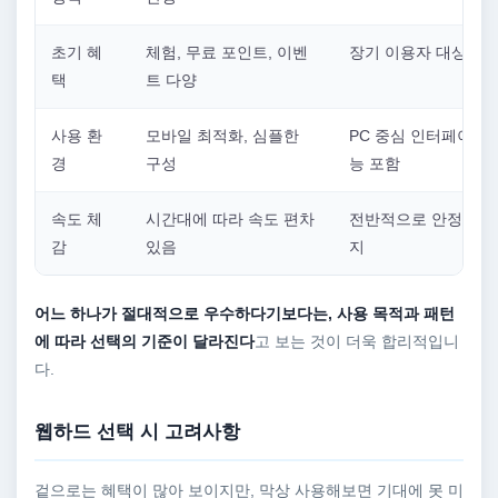
초기 혜
체험, 무료 포인트, 이벤
장기 이용자 대상 혜
택
트 다양
사용 환
모바일 최적화, 심플한
PC 중심 인터페이스,
경
구성
능 포함
속도 체
시간대에 따라 속도 편차
전반적으로 안정적인 
감
있음
지
어느 하나가 절대적으로 우수하다기보다는, 사용 목적과 패턴
에 따라 선택의 기준이 달라진다
고 보는 것이 더욱 합리적입니
다.
웹하드 선택 시 고려사항
겉으로는 혜택이 많아 보이지만, 막상 사용해보면 기대에 못 미