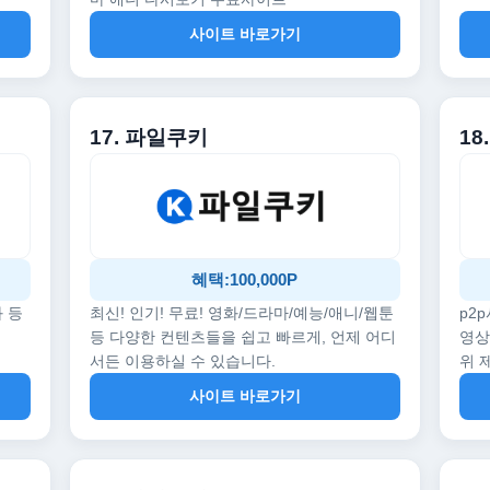
사이트 바로가기
17. 파일쿠키
18
혜택:100,000P
화 등
최신! 인기! 무료! 영화/드라마/예능/애니/웹툰
p2
등 다양한 컨텐츠들을 쉽고 빠르게, 언제 어디
영상
서든 이용하실 수 있습니다.
위 
사이트 바로가기