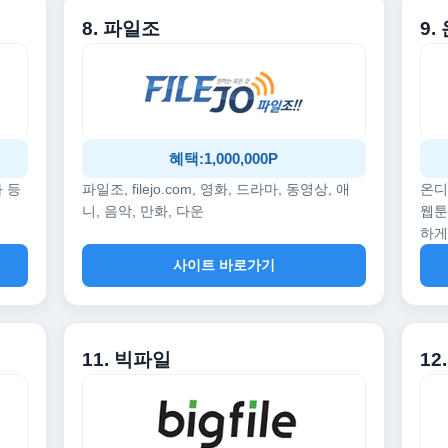
8. 파일조
9
혜택:1,000,000P
화 등
파일조, filejo.com, 영화, 드라마, 동영상, 애
온디
니, 음악, 만화, 다운
웹툰
하게
사이트 바로가기
11. 빅파일
1