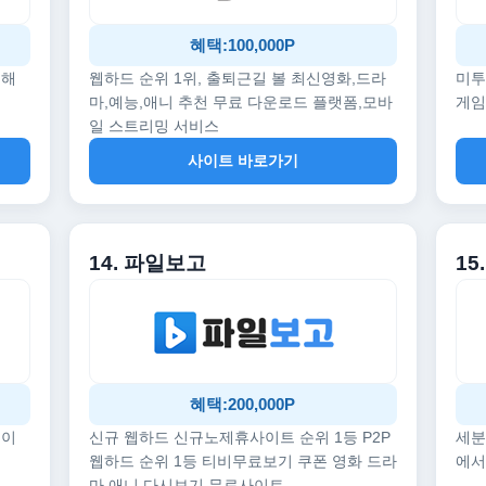
혜택:100,000P
끔해
웹하드 순위 1위, 출퇴근길 볼 최신영화,드라
미투
마,예능,애니 추천 무료 다운로드 플랫폼,모바
게임
일 스트리밍 서비스
사이트 바로가기
14. 파일보고
1
혜택:200,000P
데이
신규 웹하드 신규노제휴사이트 순위 1등 P2P
세분
웹하드 순위 1등 티비무료보기 쿠폰 영화 드라
에서
마 애니 다시보기 무료사이트