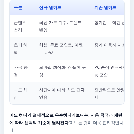
구분
신규 웹하드
기존 웹하드
콘텐츠
최신 자료 위주, 트렌드
장기간 누적된 콘텐츠
성격
반영
초기 혜
체험, 무료 포인트, 이벤
장기 이용자 대상 혜
택
트 다양
사용 환
모바일 최적화, 심플한 구
PC 중심 인터페이스,
경
성
능 포함
속도 체
시간대에 따라 속도 편차
전반적으로 안정적인 
감
있음
지
어느 하나가 절대적으로 우수하다기보다는, 사용 목적과 패턴
에 따라 선택의 기준이 달라진다
고 보는 것이 더욱 합리적입니
다.