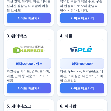
최신 영화, 드라마, 예능, 애니를
넉넉한 쿠폰 혜택을 주고, 꾸준
실시간 감상 및 내려받아 이용
히 안정적으로 오래 운영되고
해 보세요!
있어 신뢰가 갑니다.
사이트 바로가기
사이트 바로가기
3. 쉐어박스
4. 티플
혜택:20,000포인트
혜택:100,000P
파일공유 사이트, 영화, 드라마,
티플, tple.co.kr, TOP콘텐츠, 테
게임, 만화 등 다운로드 서비스
마관, 스페셜관, 다운로드, 모바
제공
일 스트리밍
사이트 바로가기
사이트 바로가기
5. 케이디스크
6. 피디팝