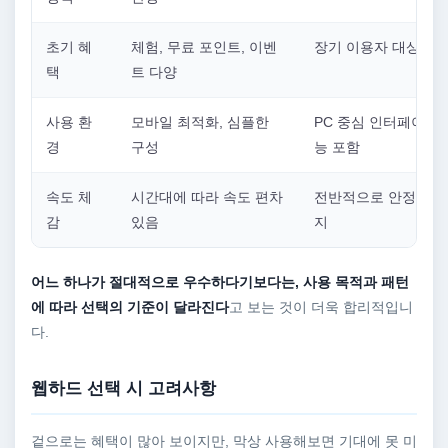
초기 혜
체험, 무료 포인트, 이벤
장기 이용자 대상 혜
택
트 다양
사용 환
모바일 최적화, 심플한
PC 중심 인터페이스,
경
구성
능 포함
속도 체
시간대에 따라 속도 편차
전반적으로 안정적인 
감
있음
지
어느 하나가 절대적으로 우수하다기보다는, 사용 목적과 패턴
에 따라 선택의 기준이 달라진다
고 보는 것이 더욱 합리적입니
다.
웹하드 선택 시 고려사항
겉으로는 혜택이 많아 보이지만, 막상 사용해보면 기대에 못 미