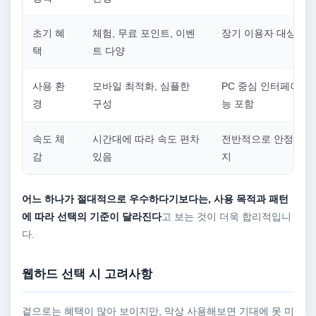
초기 혜
체험, 무료 포인트, 이벤
장기 이용자 대상 혜
택
트 다양
사용 환
모바일 최적화, 심플한
PC 중심 인터페이스,
경
구성
능 포함
속도 체
시간대에 따라 속도 편차
전반적으로 안정적인 
감
있음
지
어느 하나가 절대적으로 우수하다기보다는, 사용 목적과 패턴
에 따라 선택의 기준이 달라진다
고 보는 것이 더욱 합리적입니
다.
웹하드 선택 시 고려사항
겉으로는 혜택이 많아 보이지만, 막상 사용해보면 기대에 못 미