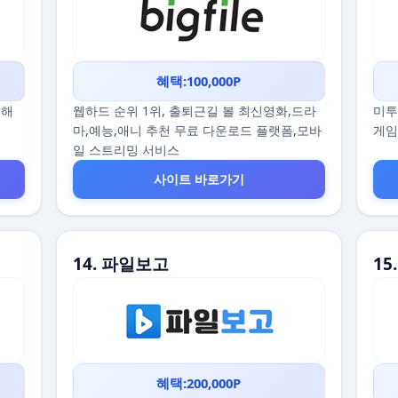
혜택:100,000P
끔해
웹하드 순위 1위, 출퇴근길 볼 최신영화,드라
미투
마,예능,애니 추천 무료 다운로드 플랫폼,모바
게임
일 스트리밍 서비스
사이트 바로가기
14. 파일보고
1
혜택:200,000P