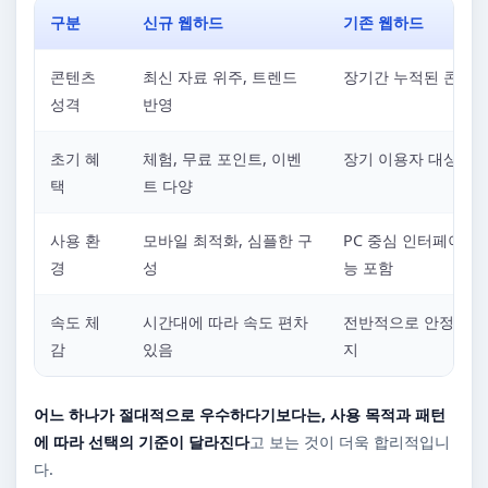
구분
신규 웹하드
기존 웹하드
콘텐츠
최신 자료 위주, 트렌드
장기간 누적된 콘텐츠
성격
반영
초기 혜
체험, 무료 포인트, 이벤
장기 이용자 대상 혜
택
트 다양
사용 환
모바일 최적화, 심플한 구
PC 중심 인터페이스,
경
성
능 포함
속도 체
시간대에 따라 속도 편차
전반적으로 안정적인 
감
있음
지
어느 하나가 절대적으로 우수하다기보다는, 사용 목적과 패턴
에 따라 선택의 기준이 달라진다
고 보는 것이 더욱 합리적입니
다.