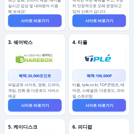
최신 영화, 드라마, 예능, 애니를
넉넉한 쿠폰 혜택을 주고, 꾸준
실시간 감상 및 내려받아 이용
히 안정적으로 오래 운영되고
해 보세요!
있어 신뢰가 갑니다.
사이트 바로가기
사이트 바로가기
3. 쉐어박스
4. 티플
혜택:20,000포인트
혜택:100,000P
파일공유 사이트, 영화, 드라마,
티플, tple.co.kr, TOP콘텐츠, 테
게임, 만화 등 다운로드 서비스
마관, 스페셜관, 다운로드, 모바
제공
일 스트리밍
사이트 바로가기
사이트 바로가기
5. 케이디스크
6. 피디팝