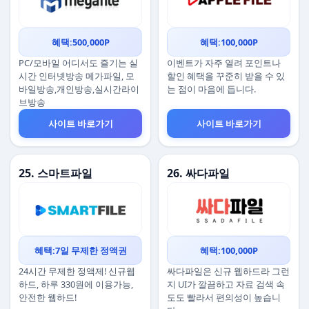
혜택:500,000P
혜택:100,000P
PC/모바일 어디서도 즐기는 실
이벤트가 자주 열려 포인트나
시간 인터넷방송 메가파일, 모
할인 혜택을 꾸준히 받을 수 있
바일방송,개인방송,실시간라이
는 점이 마음에 듭니다.
브방송
사이트 바로가기
사이트 바로가기
25. 스마트파일
26. 싸다파일
혜택:7일 무제한 정액권
혜택:100,000P
24시간 무제한 정액제! 신규웹
싸다파일은 신규 웹하드라 그런
하드, 하루 330원에 이용가능,
지 UI가 깔끔하고 자료 검색 속
안전한 웹하드!
도도 빨라서 편의성이 높습니