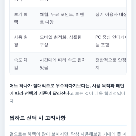
초기 혜
체험, 무료 포인트, 이벤
장기 이용자 대상 혜
택
트 다양
사용 환
모바일 최적화, 심플한
PC 중심 인터페이스,
경
구성
능 포함
속도 체
시간대에 따라 속도 편차
전반적으로 안정적인 
감
있음
지
어느 하나가 절대적으로 우수하다기보다는, 사용 목적과 패턴
에 따라 선택의 기준이 달라진다
고 보는 것이 더욱 합리적입니
다.
웹하드 선택 시 고려사항
겉으로는 혜택이 많아 보이지만, 막상 사용해보면 기대에 못 미