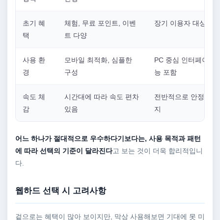
초기 혜
체험, 무료 포인트, 이벤
장기 이용자 대상 혜
택
트 다양
사용 환
모바일 최적화, 심플한
PC 중심 인터페이스,
경
구성
능 포함
속도 체
시간대에 따라 속도 편차
전반적으로 안정적인 
감
있음
지
어느 하나가 절대적으로 우수하다기보다는, 사용 목적과 패턴
에 따라 선택의 기준이 달라진다
고 보는 것이 더욱 합리적입니
다.
웹하드 선택 시 고려사항
겉으로는 혜택이 많아 보이지만, 막상 사용해보면 기대에 못 미