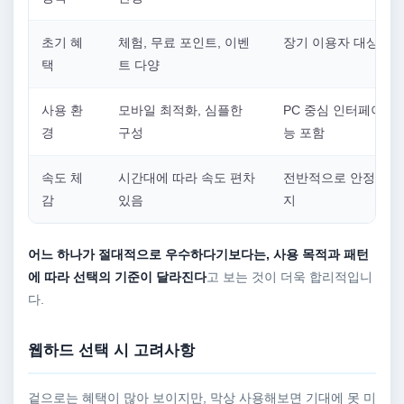
초기 혜
체험, 무료 포인트, 이벤
장기 이용자 대상 혜
택
트 다양
사용 환
모바일 최적화, 심플한
PC 중심 인터페이스,
경
구성
능 포함
속도 체
시간대에 따라 속도 편차
전반적으로 안정적인 
감
있음
지
어느 하나가 절대적으로 우수하다기보다는, 사용 목적과 패턴
에 따라 선택의 기준이 달라진다
고 보는 것이 더욱 합리적입니
다.
웹하드 선택 시 고려사항
겉으로는 혜택이 많아 보이지만, 막상 사용해보면 기대에 못 미