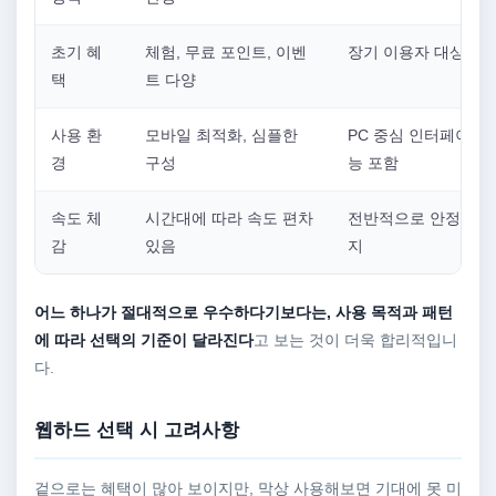
초기 혜
체험, 무료 포인트, 이벤
장기 이용자 대상 혜
택
트 다양
사용 환
모바일 최적화, 심플한
PC 중심 인터페이스,
경
구성
능 포함
속도 체
시간대에 따라 속도 편차
전반적으로 안정적인 
감
있음
지
어느 하나가 절대적으로 우수하다기보다는, 사용 목적과 패턴
에 따라 선택의 기준이 달라진다
고 보는 것이 더욱 합리적입니
다.
웹하드 선택 시 고려사항
겉으로는 혜택이 많아 보이지만, 막상 사용해보면 기대에 못 미