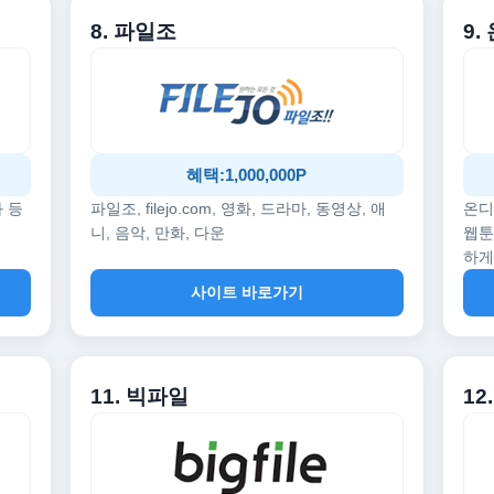
8. 파일조
9
혜택:1,000,000P
화 등
파일조, filejo.com, 영화, 드라마, 동영상, 애
온디
니, 음악, 만화, 다운
웹툰
하게
사이트 바로가기
11. 빅파일
1