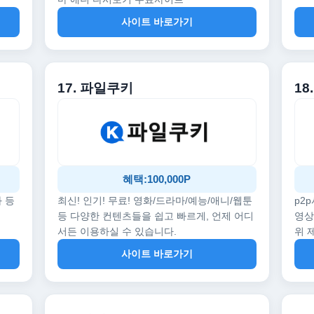
사이트 바로가기
17. 파일쿠키
18
혜택:100,000P
화 등
최신! 인기! 무료! 영화/드라마/예능/애니/웹툰
p2
등 다양한 컨텐츠들을 쉽고 빠르게, 언제 어디
영상
서든 이용하실 수 있습니다.
위 
사이트 바로가기