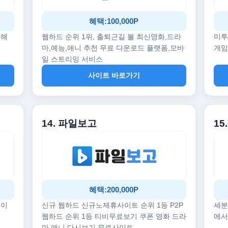
혜택:100,000P
끔해
웹하드 순위 1위, 출퇴근길 볼 최신영화,드라
미투
마,예능,애니 추천 무료 다운로드 플랫폼,모바
게임
일 스트리밍 서비스
사이트 바로가기
14. 파일보고
1
혜택:200,000P
데이
신규 웹하드 신규노제휴사이트 순위 1등 P2P
세분
웹하드 순위 1등 티비무료보기 쿠폰 영화 드라
에서
마 애니 다시보기 무료사이트