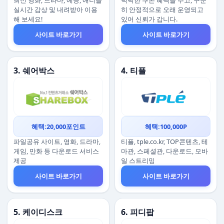
최신 영화, 드라마, 예능, 애니를
넉넉한 쿠폰 혜택을 주고, 꾸준
실시간 감상 및 내려받아 이용
히 안정적으로 오래 운영되고
해 보세요!
있어 신뢰가 갑니다.
사이트 바로가기
사이트 바로가기
3. 쉐어박스
4. 티플
혜택:20,000포인트
혜택:100,000P
파일공유 사이트, 영화, 드라마,
티플, tple.co.kr, TOP콘텐츠, 테
게임, 만화 등 다운로드 서비스
마관, 스페셜관, 다운로드, 모바
제공
일 스트리밍
사이트 바로가기
사이트 바로가기
5. 케이디스크
6. 피디팝