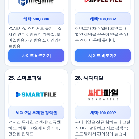
혜택:500,000P
혜택:100,000P
PC/모바일 어디서도 즐기는 실
이벤트가 자주 열려 포인트나
시간 인터넷방송 메가파일, 모
할인 혜택을 꾸준히 받을 수 있
바일방송,개인방송,실시간라이
는 점이 마음에 듭니다.
브방송
사이트 바로가기
사이트 바로가기
25. 스마트파일
26. 싸다파일
혜택:7일 무제한 정액권
혜택:100,000P
24시간 무제한 정액제! 신규웹
싸다파일은 신규 웹하드라 그런
하드, 하루 330원에 이용가능,
지 UI가 깔끔하고 자료 검색 속
안전한 웹하드!
도도 빨라서 편의성이 높습니