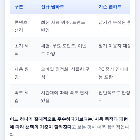
구분
신규 웹하드
기존 웹하드
콘텐츠
최신 자료 위주, 트렌드
장기간 누적된 콘텐츠
성격
반영
초기 혜
체험, 무료 포인트, 이벤
장기 이용자 대상 혜
택
트 다양
사용 환
모바일 최적화, 심플한 구
PC 중심 인터페이스,
경
성
능 포함
속도 체
시간대에 따라 속도 편차
전반적으로 안정적인 
감
있음
지
어느 하나가 절대적으로 우수하다기보다는, 사용 목적과 패턴
에 따라 선택의 기준이 달라진다
고 보는 것이 더욱 합리적입니
다.