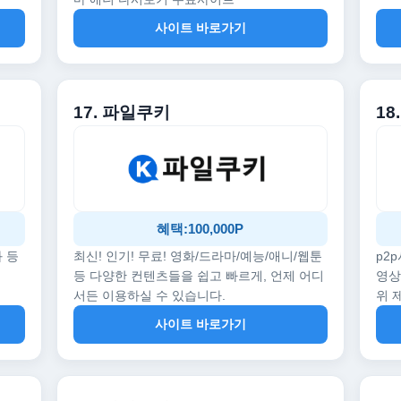
사이트 바로가기
17. 파일쿠키
18
혜택:100,000P
화 등
최신! 인기! 무료! 영화/드라마/예능/애니/웹툰
p2
등 다양한 컨텐츠들을 쉽고 빠르게, 언제 어디
영상
서든 이용하실 수 있습니다.
위 
사이트 바로가기