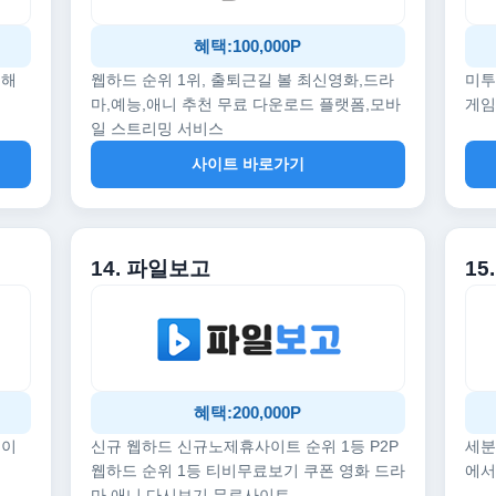
혜택:100,000P
끔해
웹하드 순위 1위, 출퇴근길 볼 최신영화,드라
미투
마,예능,애니 추천 무료 다운로드 플랫폼,모바
게임
일 스트리밍 서비스
사이트 바로가기
14. 파일보고
1
혜택:200,000P
데이
신규 웹하드 신규노제휴사이트 순위 1등 P2P
세분
웹하드 순위 1등 티비무료보기 쿠폰 영화 드라
에서
마 애니 다시보기 무료사이트