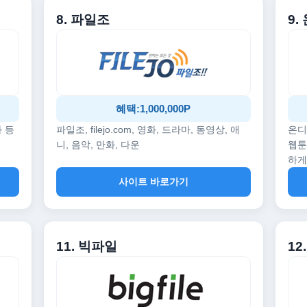
8. 파일조
9
혜택:1,000,000P
화 등
파일조, filejo.com, 영화, 드라마, 동영상, 애
온디
니, 음악, 만화, 다운
웹툰
하게
사이트 바로가기
11. 빅파일
1