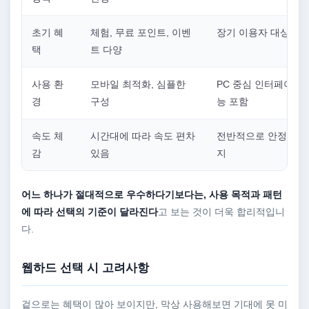
초기 혜
체험, 무료 포인트, 이벤
장기 이용자 대상 혜
택
트 다양
사용 환
모바일 최적화, 심플한
PC 중심 인터페이스,
경
구성
능 포함
속도 체
시간대에 따라 속도 편차
전반적으로 안정적인 
감
있음
지
어느 하나가 절대적으로 우수하다기보다는, 사용 목적과 패턴
에 따라 선택의 기준이 달라진다
고 보는 것이 더욱 합리적입니
다.
웹하드 선택 시 고려사항
겉으로는 혜택이 많아 보이지만, 막상 사용해보면 기대에 못 미