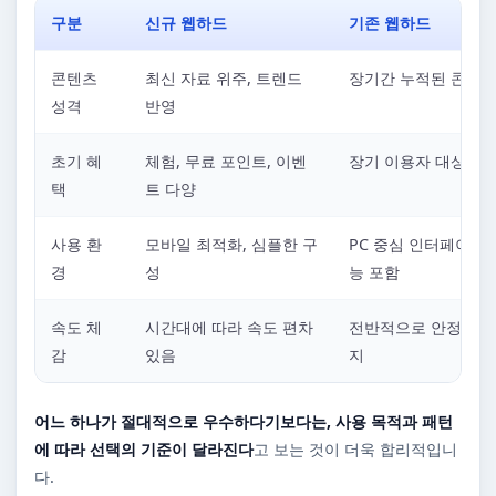
구분
신규 웹하드
기존 웹하드
콘텐츠
최신 자료 위주, 트렌드
장기간 누적된 콘텐츠
성격
반영
초기 혜
체험, 무료 포인트, 이벤
장기 이용자 대상 혜
택
트 다양
사용 환
모바일 최적화, 심플한 구
PC 중심 인터페이스,
경
성
능 포함
속도 체
시간대에 따라 속도 편차
전반적으로 안정적인 
감
있음
지
어느 하나가 절대적으로 우수하다기보다는, 사용 목적과 패턴
에 따라 선택의 기준이 달라진다
고 보는 것이 더욱 합리적입니
다.