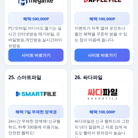
혜택:500,000P
혜택:100,000P
PC/모바일 어디서도 즐기는 실
이벤트가 자주 열려 포인트나
시간 인터넷방송 메가파일, 모
할인 혜택을 꾸준히 받을 수 있
바일방송,개인방송,실시간라이
는 점이 마음에 듭니다.
브방송
사이트 바로가기
사이트 바로가기
25. 스마트파일
26. 싸다파일
혜택:7일 무제한 정액권
혜택:100,000P
24시간 무제한 정액제! 신규웹
싸다파일은 신규 웹하드라 그런
하드, 하루 330원에 이용가능,
지 UI가 깔끔하고 자료 검색 속
안전한 웹하드!
도도 빨라서 편의성이 높습니