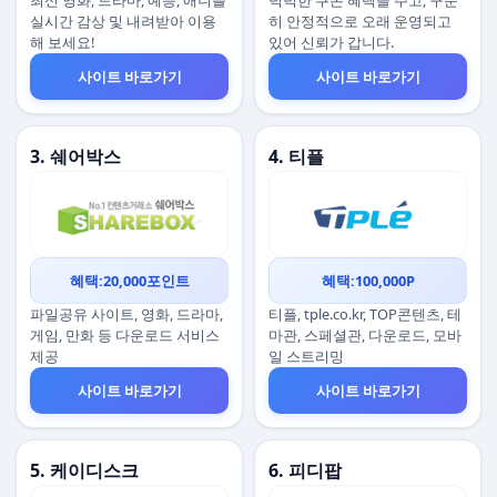
최신 영화, 드라마, 예능, 애니를
넉넉한 쿠폰 혜택을 주고, 꾸준
실시간 감상 및 내려받아 이용
히 안정적으로 오래 운영되고
해 보세요!
있어 신뢰가 갑니다.
사이트 바로가기
사이트 바로가기
3. 쉐어박스
4. 티플
혜택:20,000포인트
혜택:100,000P
파일공유 사이트, 영화, 드라마,
티플, tple.co.kr, TOP콘텐츠, 테
게임, 만화 등 다운로드 서비스
마관, 스페셜관, 다운로드, 모바
제공
일 스트리밍
사이트 바로가기
사이트 바로가기
5. 케이디스크
6. 피디팝