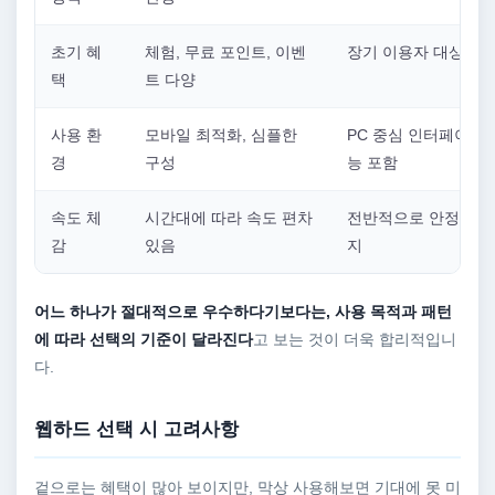
초기 혜
체험, 무료 포인트, 이벤
장기 이용자 대상 혜
택
트 다양
사용 환
모바일 최적화, 심플한
PC 중심 인터페이스,
경
구성
능 포함
속도 체
시간대에 따라 속도 편차
전반적으로 안정적인 
감
있음
지
어느 하나가 절대적으로 우수하다기보다는, 사용 목적과 패턴
에 따라 선택의 기준이 달라진다
고 보는 것이 더욱 합리적입니
다.
웹하드 선택 시 고려사항
겉으로는 혜택이 많아 보이지만, 막상 사용해보면 기대에 못 미