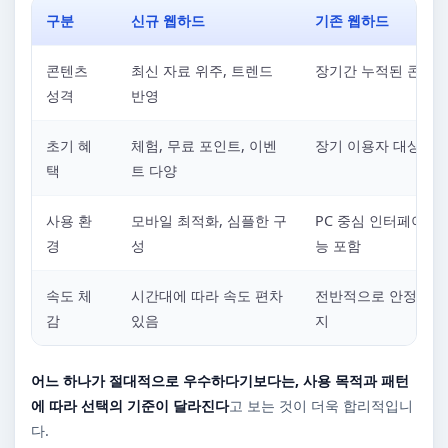
구분
신규 웹하드
기존 웹하드
콘텐츠
최신 자료 위주, 트렌드
장기간 누적된 콘텐츠
성격
반영
초기 혜
체험, 무료 포인트, 이벤
장기 이용자 대상 혜
택
트 다양
사용 환
모바일 최적화, 심플한 구
PC 중심 인터페이스,
경
성
능 포함
속도 체
시간대에 따라 속도 편차
전반적으로 안정적인 
감
있음
지
어느 하나가 절대적으로 우수하다기보다는, 사용 목적과 패턴
에 따라 선택의 기준이 달라진다
고 보는 것이 더욱 합리적입니
다.