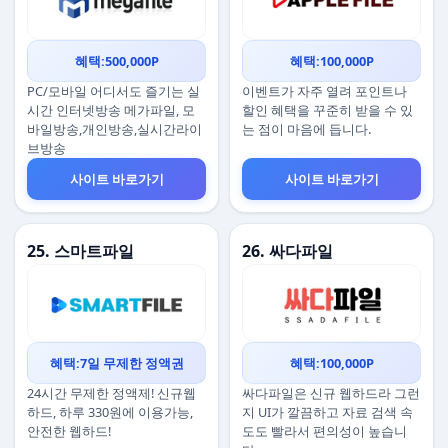
혜택:500,000P
혜택:100,000P
PC/모바일 어디서도 즐기는 실
이벤트가 자주 열려 포인트나
시간 인터넷방송 메가파일, 모
할인 혜택을 꾸준히 받을 수 있
바일방송,개인방송,실시간라이
는 점이 마음에 듭니다.
브방송
사이트 바로가기
사이트 바로가기
25. 스마트파일
26. 싸다파일
혜택:7일 무제한 정액권
혜택:100,000P
24시간 무제한 정액제! 신규웹
싸다파일은 신규 웹하드라 그런
하드, 하루 330원에 이용가능,
지 UI가 깔끔하고 자료 검색 속
안전한 웹하드!
도도 빨라서 편의성이 높습니