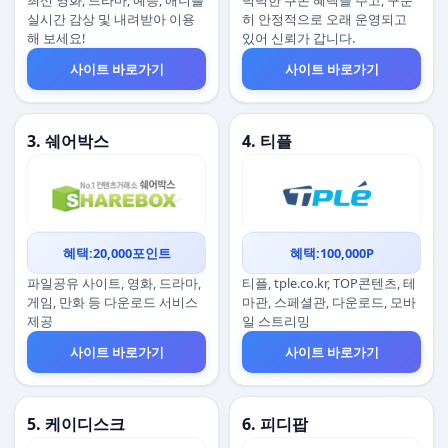
최신 영화, 드라마, 예능, 애니를
넉넉한 쿠폰 혜택을 주고, 꾸준
실시간 감상 및 내려받아 이용
히 안정적으로 오래 운영되고
해 보세요!
있어 신뢰가 갑니다.
사이트 바로가기
사이트 바로가기
3. 쉐어박스
4. 티플
혜택:20,000포인트
혜택:100,000P
파일공유 사이트, 영화, 드라마,
티플, tple.co.kr, TOP콘텐츠, 테
게임, 만화 등 다운로드 서비스
마관, 스페셜관, 다운로드, 모바
제공
일 스트리밍
사이트 바로가기
사이트 바로가기
5. 케이디스크
6. 피디팝