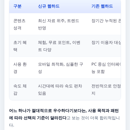
구분
신규 웹하드
기존 웹하드
콘텐츠
최신 자료 위주, 트렌드
장기간 누적된 콘텐츠
성격
반영
초기 혜
체험, 무료 포인트, 이벤
장기 이용자 대상 혜
택
트 다양
사용 환
모바일 최적화, 심플한 구
PC 중심 인터페이스,
경
성
능 포함
속도 체
시간대에 따라 속도 편차
전반적으로 안정적인 
감
있음
지
어느 하나가 절대적으로 우수하다기보다는, 사용 목적과 패턴
에 따라 선택의 기준이 달라진다
고 보는 것이 더욱 합리적입니
다.