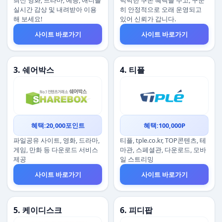
최신 영화, 드라마, 예능, 애니를
넉넉한 쿠폰 혜택을 주고, 꾸준
실시간 감상 및 내려받아 이용
히 안정적으로 오래 운영되고
해 보세요!
있어 신뢰가 갑니다.
사이트 바로가기
사이트 바로가기
3. 쉐어박스
4. 티플
혜택:20,000포인트
혜택:100,000P
파일공유 사이트, 영화, 드라마,
티플, tple.co.kr, TOP콘텐츠, 테
게임, 만화 등 다운로드 서비스
마관, 스페셜관, 다운로드, 모바
제공
일 스트리밍
사이트 바로가기
사이트 바로가기
5. 케이디스크
6. 피디팝