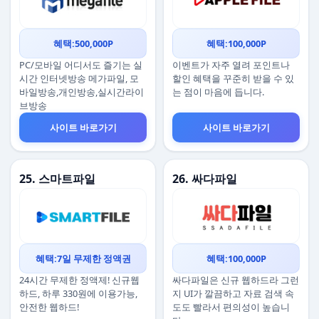
혜택:500,000P
혜택:100,000P
PC/모바일 어디서도 즐기는 실
이벤트가 자주 열려 포인트나
시간 인터넷방송 메가파일, 모
할인 혜택을 꾸준히 받을 수 있
바일방송,개인방송,실시간라이
는 점이 마음에 듭니다.
브방송
사이트 바로가기
사이트 바로가기
25. 스마트파일
26. 싸다파일
혜택:7일 무제한 정액권
혜택:100,000P
24시간 무제한 정액제! 신규웹
싸다파일은 신규 웹하드라 그런
하드, 하루 330원에 이용가능,
지 UI가 깔끔하고 자료 검색 속
안전한 웹하드!
도도 빨라서 편의성이 높습니