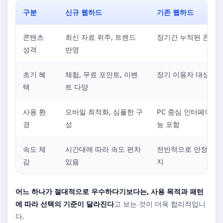
구분
신규 웹하드
기존 웹하드
콘텐츠
최신 자료 위주, 트렌드
장기간 누적된 콘텐츠
성격
반영
초기 혜
체험, 무료 포인트, 이벤
장기 이용자 대상 혜
택
트 다양
사용 환
모바일 최적화, 심플한 구
PC 중심 인터페이스,
경
성
능 포함
속도 체
시간대에 따라 속도 편차
전반적으로 안정적인 
감
있음
지
어느 하나가 절대적으로 우수하다기보다는, 사용 목적과 패턴
에 따라 선택의 기준이 달라진다
고 보는 것이 더욱 합리적입니
다.