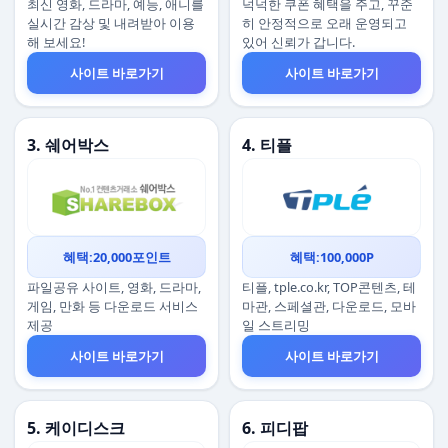
최신 영화, 드라마, 예능, 애니를
넉넉한 쿠폰 혜택을 주고, 꾸준
실시간 감상 및 내려받아 이용
히 안정적으로 오래 운영되고
해 보세요!
있어 신뢰가 갑니다.
사이트 바로가기
사이트 바로가기
3. 쉐어박스
4. 티플
혜택:20,000포인트
혜택:100,000P
파일공유 사이트, 영화, 드라마,
티플, tple.co.kr, TOP콘텐츠, 테
게임, 만화 등 다운로드 서비스
마관, 스페셜관, 다운로드, 모바
제공
일 스트리밍
사이트 바로가기
사이트 바로가기
5. 케이디스크
6. 피디팝