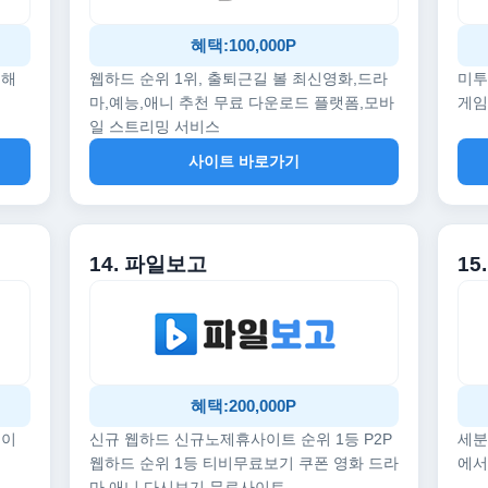
혜택:100,000P
끔해
웹하드 순위 1위, 출퇴근길 볼 최신영화,드라
미투
마,예능,애니 추천 무료 다운로드 플랫폼,모바
게임
일 스트리밍 서비스
사이트 바로가기
14. 파일보고
1
혜택:200,000P
데이
신규 웹하드 신규노제휴사이트 순위 1등 P2P
세분
웹하드 순위 1등 티비무료보기 쿠폰 영화 드라
에서
마 애니 다시보기 무료사이트