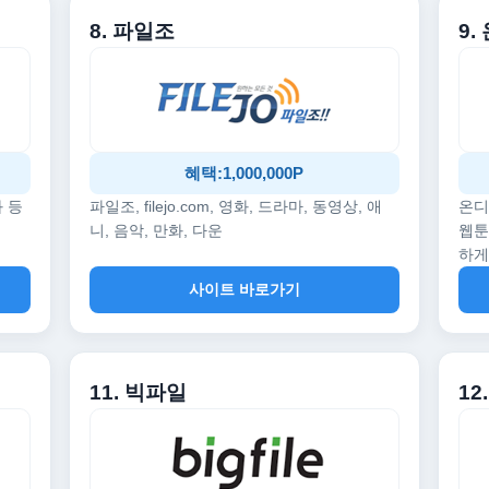
8. 파일조
9
혜택:1,000,000P
화 등
파일조, filejo.com, 영화, 드라마, 동영상, 애
온디
니, 음악, 만화, 다운
웹툰
하게
사이트 바로가기
11. 빅파일
1