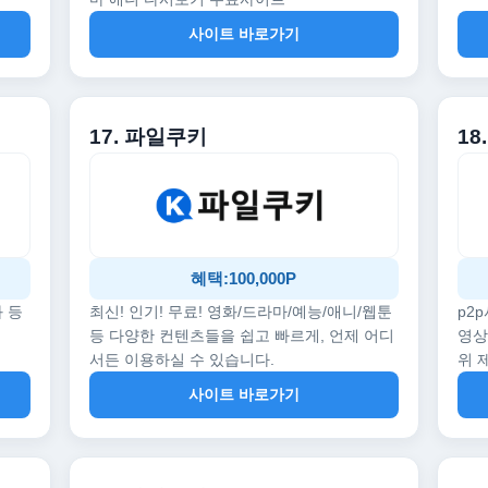
사이트 바로가기
17. 파일쿠키
18
혜택:100,000P
화 등
최신! 인기! 무료! 영화/드라마/예능/애니/웹툰
p2
등 다양한 컨텐츠들을 쉽고 빠르게, 언제 어디
영상
서든 이용하실 수 있습니다.
위 
사이트 바로가기