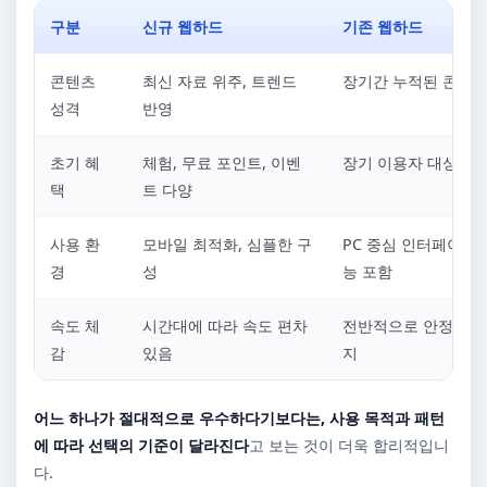
구분
신규 웹하드
기존 웹하드
콘텐츠
최신 자료 위주, 트렌드
장기간 누적된 콘텐츠
성격
반영
초기 혜
체험, 무료 포인트, 이벤
장기 이용자 대상 혜
택
트 다양
사용 환
모바일 최적화, 심플한 구
PC 중심 인터페이스,
경
성
능 포함
속도 체
시간대에 따라 속도 편차
전반적으로 안정적인 
감
있음
지
어느 하나가 절대적으로 우수하다기보다는, 사용 목적과 패턴
에 따라 선택의 기준이 달라진다
고 보는 것이 더욱 합리적입니
다.