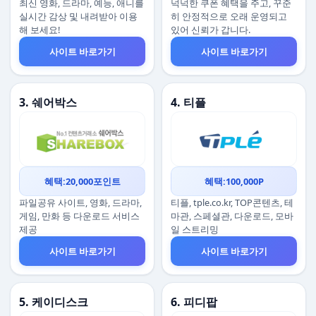
최신 영화, 드라마, 예능, 애니를
넉넉한 쿠폰 혜택을 주고, 꾸준
실시간 감상 및 내려받아 이용
히 안정적으로 오래 운영되고
해 보세요!
있어 신뢰가 갑니다.
사이트 바로가기
사이트 바로가기
3. 쉐어박스
4. 티플
혜택:20,000포인트
혜택:100,000P
파일공유 사이트, 영화, 드라마,
티플, tple.co.kr, TOP콘텐츠, 테
게임, 만화 등 다운로드 서비스
마관, 스페셜관, 다운로드, 모바
제공
일 스트리밍
사이트 바로가기
사이트 바로가기
5. 케이디스크
6. 피디팝