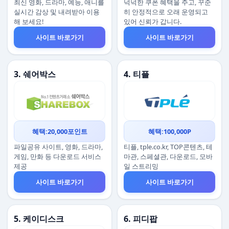
최신 영화, 드라마, 예능, 애니를
넉넉한 쿠폰 혜택을 주고, 꾸준
실시간 감상 및 내려받아 이용
히 안정적으로 오래 운영되고
해 보세요!
있어 신뢰가 갑니다.
사이트 바로가기
사이트 바로가기
3. 쉐어박스
4. 티플
혜택:20,000포인트
혜택:100,000P
파일공유 사이트, 영화, 드라마,
티플, tple.co.kr, TOP콘텐츠, 테
게임, 만화 등 다운로드 서비스
마관, 스페셜관, 다운로드, 모바
제공
일 스트리밍
사이트 바로가기
사이트 바로가기
5. 케이디스크
6. 피디팝