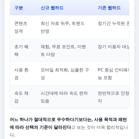
구분
신규 웹하드
기존 웹하드
콘텐츠
최신 자료 위주, 트렌드
장기간 누적된 콘텐츠
성격
반영
초기 혜
체험, 무료 포인트, 이벤
장기 이용자 대상 혜
택
트 다양
사용 환
모바일 최적화, 심플한 구
PC 중심 인터페이스,
경
성
능 포함
속도 체
시간대에 따라 속도 편차
전반적으로 안정적인 
감
있음
지
어느 하나가 절대적으로 우수하다기보다는, 사용 목적과 패턴
에 따라 선택의 기준이 달라진다
고 보는 것이 더욱 합리적입니
다.