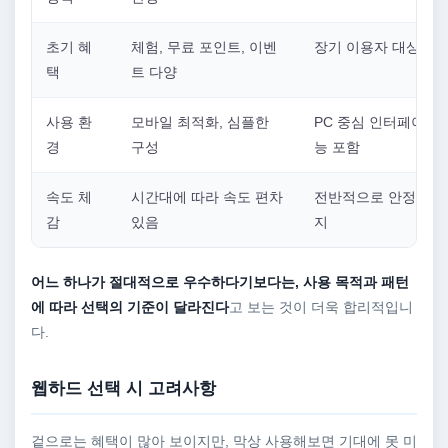
초기 혜
체험, 무료 포인트, 이벤
장기 이용자 대상 혜
택
트 다양
사용 환
모바일 최적화, 심플한
PC 중심 인터페이스,
경
구성
능 포함
속도 체
시간대에 따라 속도 편차
전반적으로 안정적인 
감
있음
지
어느 하나가 절대적으로 우수하다기보다는, 사용 목적과 패턴
에 따라 선택의 기준이 달라진다
고 보는 것이 더욱 합리적입니
다.
웹하드 선택 시 고려사항
겉으로는 혜택이 많아 보이지만, 막상 사용해보면 기대에 못 미