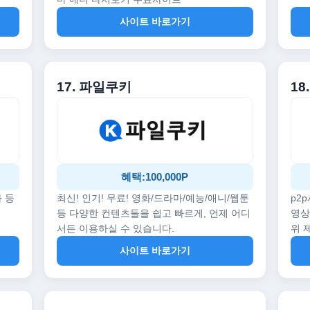
사이트 바로가기
17. 파일쿠키
18
혜택:100,000P
화 등
최신! 인기! 무료! 영화/드라마/예능/애니/웹툰
p2
등 다양한 컨텐츠들을 쉽고 빠르게, 언제 어디
영상
서든 이용하실 수 있습니다.
위 
사이트 바로가기