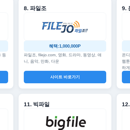
8. 파일조
9
혜택:1,000,000P
화 등
파일조, filejo.com, 영화, 드라마, 동영상, 애
온디
니, 음악, 만화, 다운
웹툰
하게
사이트 바로가기
11. 빅파일
1