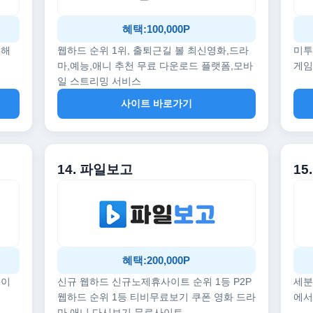
혜택:100,000P
끔해
웹하드 순위 1위, 출퇴근길 볼 최신영화,드라
미투
마,예능,애니 추천 무료 다운로드 플랫폼,모바
게임
일 스트리밍 서비스
사이트 바로가기
14. 파일보고
1
혜택:200,000P
데이
신규 웹하드 신규노제휴사이트 순위 1등 P2P
세분
웹하드 순위 1등 티비무료보기 쿠폰 영화 드라
에서
마 애니 다시보기 무료사이트