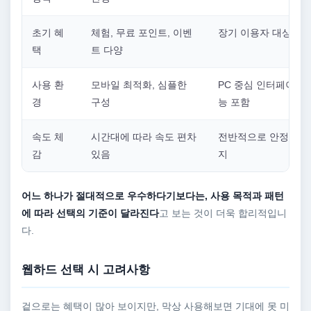
초기 혜
체험, 무료 포인트, 이벤
장기 이용자 대상 혜
택
트 다양
사용 환
모바일 최적화, 심플한
PC 중심 인터페이스,
경
구성
능 포함
속도 체
시간대에 따라 속도 편차
전반적으로 안정적인 
감
있음
지
어느 하나가 절대적으로 우수하다기보다는, 사용 목적과 패턴
에 따라 선택의 기준이 달라진다
고 보는 것이 더욱 합리적입니
다.
웹하드 선택 시 고려사항
겉으로는 혜택이 많아 보이지만, 막상 사용해보면 기대에 못 미