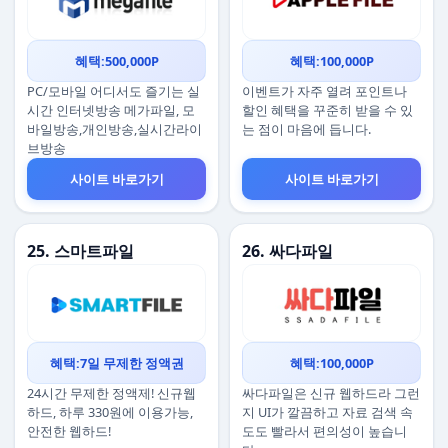
혜택:500,000P
혜택:100,000P
PC/모바일 어디서도 즐기는 실
이벤트가 자주 열려 포인트나
시간 인터넷방송 메가파일, 모
할인 혜택을 꾸준히 받을 수 있
바일방송,개인방송,실시간라이
는 점이 마음에 듭니다.
브방송
사이트 바로가기
사이트 바로가기
25. 스마트파일
26. 싸다파일
혜택:7일 무제한 정액권
혜택:100,000P
24시간 무제한 정액제! 신규웹
싸다파일은 신규 웹하드라 그런
하드, 하루 330원에 이용가능,
지 UI가 깔끔하고 자료 검색 속
안전한 웹하드!
도도 빨라서 편의성이 높습니