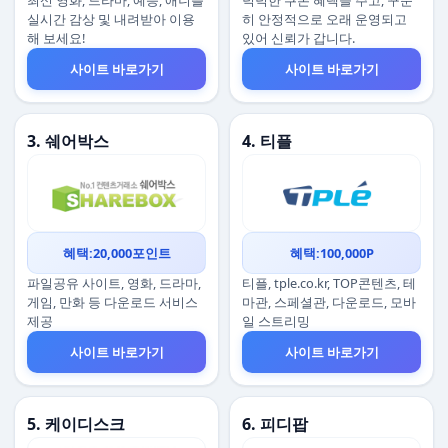
최신 영화, 드라마, 예능, 애니를
넉넉한 쿠폰 혜택을 주고, 꾸준
실시간 감상 및 내려받아 이용
히 안정적으로 오래 운영되고
해 보세요!
있어 신뢰가 갑니다.
사이트 바로가기
사이트 바로가기
3. 쉐어박스
4. 티플
혜택:20,000포인트
혜택:100,000P
파일공유 사이트, 영화, 드라마,
티플, tple.co.kr, TOP콘텐츠, 테
게임, 만화 등 다운로드 서비스
마관, 스페셜관, 다운로드, 모바
제공
일 스트리밍
사이트 바로가기
사이트 바로가기
5. 케이디스크
6. 피디팝