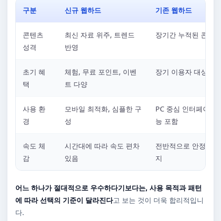
구분
신규 웹하드
기존 웹하드
콘텐츠
최신 자료 위주, 트렌드
장기간 누적된 콘텐츠
성격
반영
초기 혜
체험, 무료 포인트, 이벤
장기 이용자 대상 혜
택
트 다양
사용 환
모바일 최적화, 심플한 구
PC 중심 인터페이스,
경
성
능 포함
속도 체
시간대에 따라 속도 편차
전반적으로 안정적인 
감
있음
지
어느 하나가 절대적으로 우수하다기보다는, 사용 목적과 패턴
에 따라 선택의 기준이 달라진다
고 보는 것이 더욱 합리적입니
다.